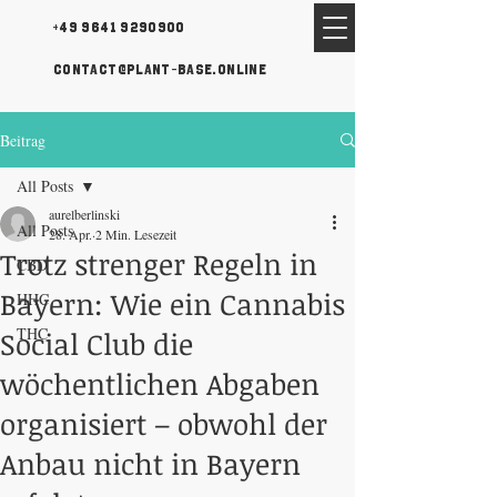
+49 9641 9290900
contact@plant-base.online
Beitrag
All Posts
aurelberlinski
All Posts
28. Apr.
2 Min. Lesezeit
Trotz strenger Regeln in
CBD
Bayern: Wie ein Cannabis
HHC
THC
Social Club die
wöchentlichen Abgaben
organisiert – obwohl der
Anbau nicht in Bayern