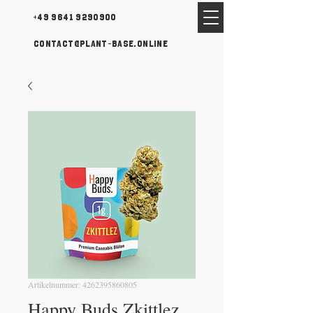
+49 9641 9290900
contact@plant-base.online
Artikelnummer: 4262395860805
Happy Buds Zkittlez