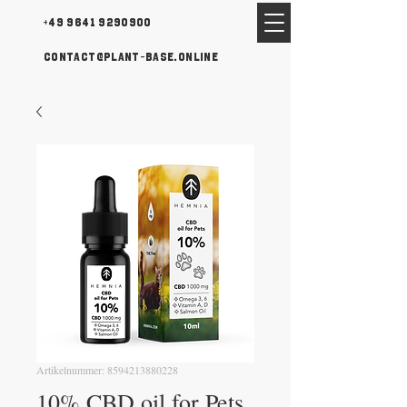
+49 9641 9290900
contact@plant-base.online
Artikelnummer: 8594213880228
10% CBD oil for Pets