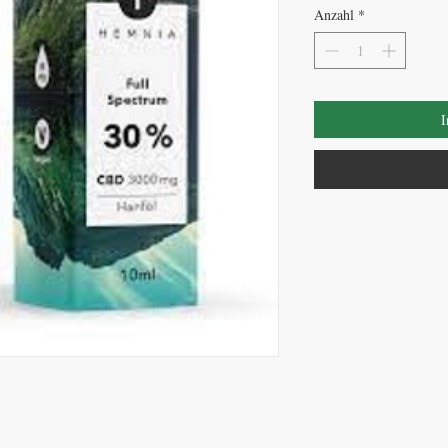
Anzahl
*
I