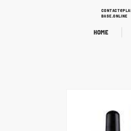
contact@pla
base.online
Home