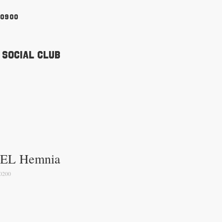
90900
 Social Club
EL Hemnia
0200