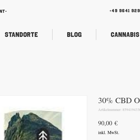
+49 9641 92
nt-
Standorte
Blog
Cannabis
30% CBD O
Artikelnummer: 859419433
Preis
90,00 €
inkl. MwSt.