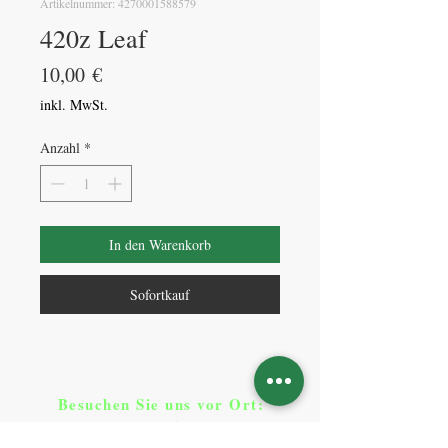
Artikelnummer: 4270001588579
420z Leaf
Preis
10,00 €
inkl. MwSt.
Anzahl
*
In den Warenkorb
Sofortkauf
Besuchen Sie uns vor Ort​
:
Klicken Sie auf Standorte