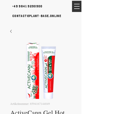
+49 9641 9290900
contact@plant-base.online
Artikelnummer: 8594167144049
ActiveCann Gel Hot