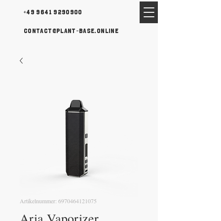
+49 9641 9290900
contact@plant-base.online
Artikelnummer: 6970464121075
Aria Vaporizer