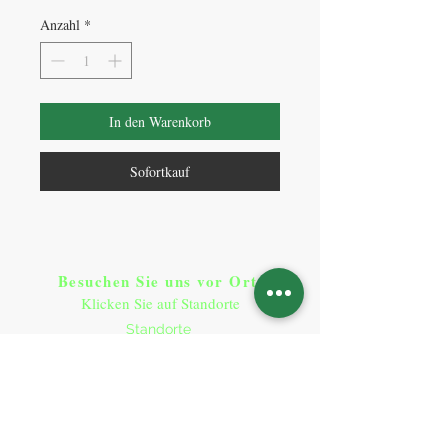
Anzahl
*
In den Warenkorb
Sofortkauf
Besuchen Sie uns vor Ort​
:
Klicken Sie auf Standorte
Standorte
So erreichen Sie uns
:
T:
+49 9641 9290900
contact@plant-base.online
Socialmedia
: