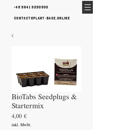
+49 9641 9290900
contact@plant-base.online
BioTabs Seedplugs &
Startermix
Preis
4,00 €
inkl. MwSt.