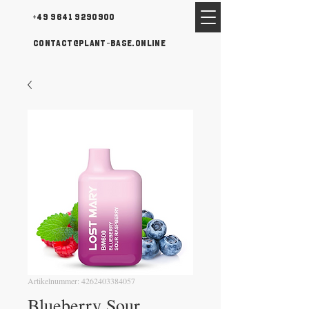
+49 9641 9290900
contact@plant-base.online
Artikelnummer: 4262403384057
Blueberry Sour