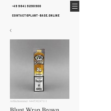
+49 9641 9290900
contact@plant-base.online
Artikelnummer: 644536247111
Blunt Wrap Brown