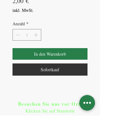
Preis
2,00 €
inkl. MwSt.
Anzahl
*
In den Warenkorb
Sofortkauf
Besuchen Sie uns vor Ort​
:
Klicken Sie auf Standorte
Standorte
So erreichen Sie uns
:
T:
+49 9641 9290900