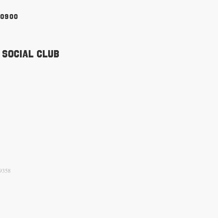
90900
 Social Club
9358