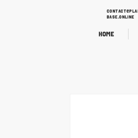
contact@pla
base.online
Home