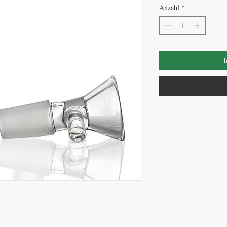
Anzahl
*
I