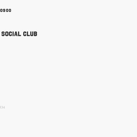
90900
 Social Club
334