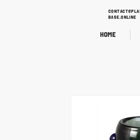
contact@pla
base.online
Home