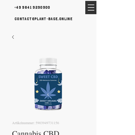
+49 9641 9290900
contact@plant-base.online
Artikelnummer: 5903949731156
Cannabis CBD