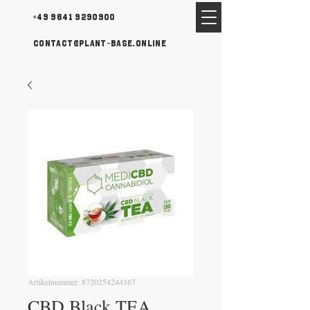
+49 9641 9290900
contact@plant-base.online
Artikelnummer: 8720254244167
CBD Black TEA