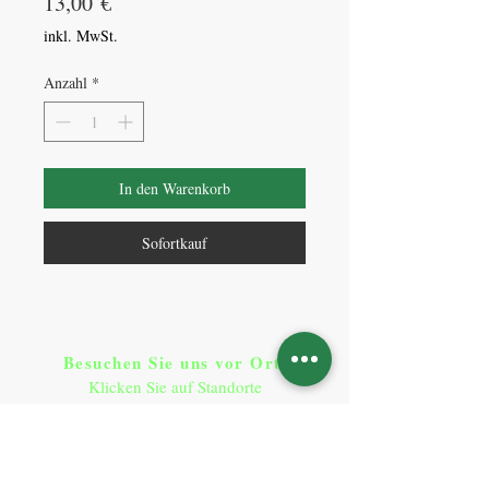
Preis
13,00 €
inkl. MwSt.
Anzahl
*
In den Warenkorb
Sofortkauf
Besuchen Sie uns vor Ort​
:
Klicken Sie auf Standorte
Standorte
So erreichen Sie uns
:
T:
+49 9641 9290900