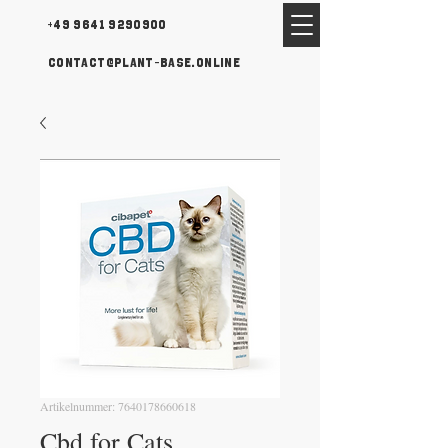
+49 9641 9290900
contact@plant-base.online
Artikelnummer: 7640178660618
Cbd for Cats