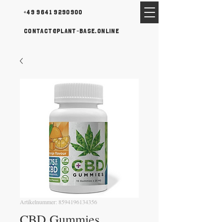
+49 9641 9290900
contact@plant-base.online
Artikelnummer: 8594196134356
CBD Gummies