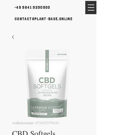
+49 9641 9290900
contact@plant-base.online
Artikelnummer: 8719327578193
CBD Softgels