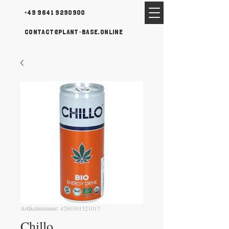
+49 9641 9290900
contact@plant-base.online
Artikelnummer: 4260301521017
Chillo