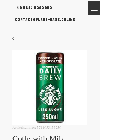
+49 9641 9290900
contact@plant-base.online
Artikelnummer: 5711953153259
Coffe with Milk