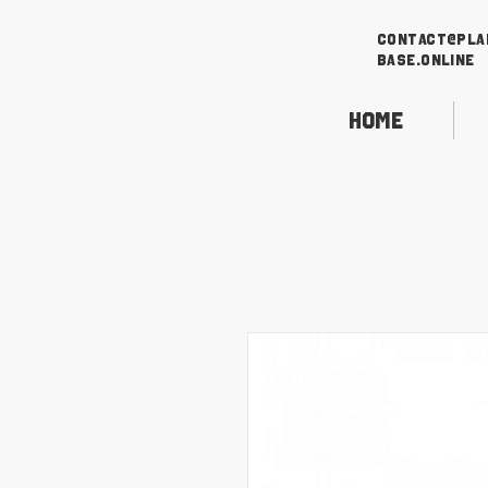
contact@pla
base.online
Home