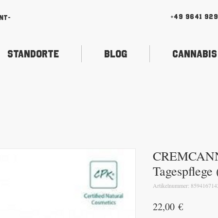
+49 9641 92
nt-
Standorte
Blog
Cannabis
CREMCANN 
Tagespflege 
Artikelnummer: 859416714
Preis
22,00 €