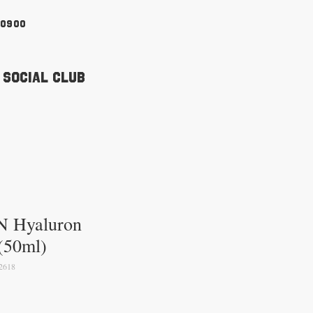
90900
 Social Club
Hyaluron
(50ml)
2618