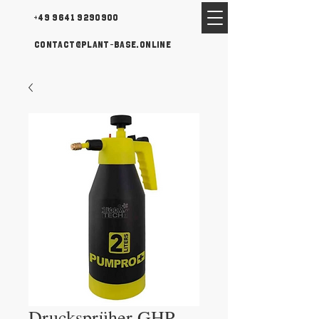
+49 9641 9290900
contact@plant-base.online
Drucksprüher GHP