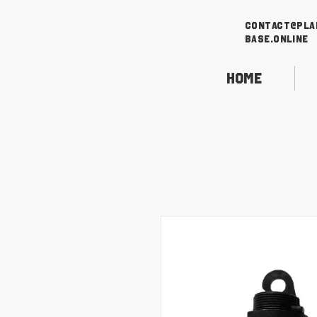
contact@pla
base.online
Home