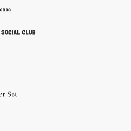
90900
 Social Club
er Set