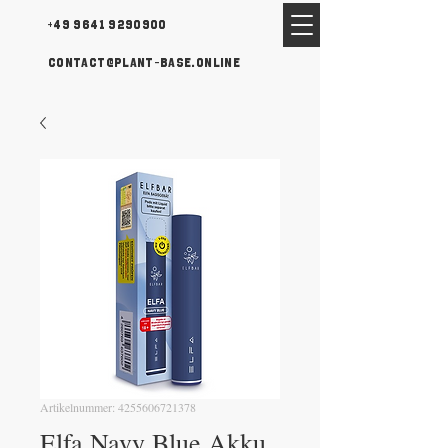
+49 9641 9290900
contact@plant-base.online
Artikelnummer: 4255606721378
Elfa Navy Blue Akku