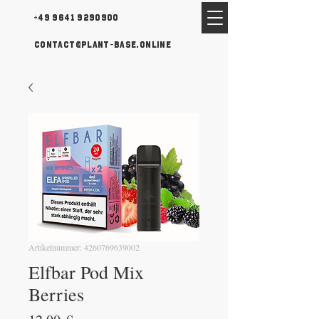
+49 9641 9290900
contact@plant-base.online
Artikelnummer: 4260769639002
Elfbar Pod Mix
Berries