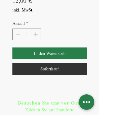
Preis
12,00 €
inkl. MwSt.
Anzahl
*
In den Warenkorb
Sofortkauf
Besuchen Sie uns vor Ort​
:
Klicken Sie auf Standorte
Standorte
So erreichen Sie uns
:
T:
+49 9641 9290900