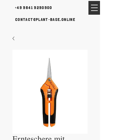
+49 9641 9290900
contact@plant-base.online
Ernteschere mit