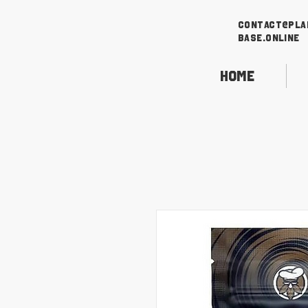
contact@pla
base.online
Home