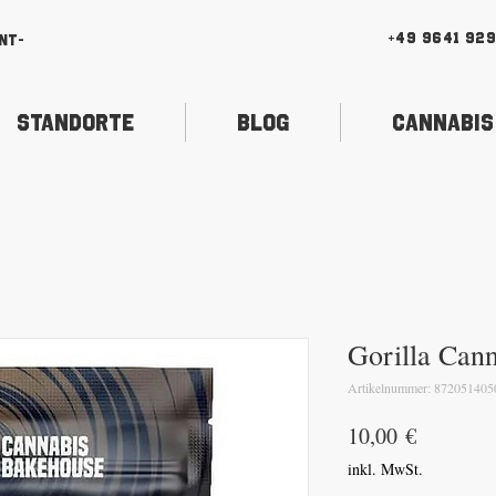
+49 9641 92
nt-
Standorte
Blog
Cannabis
Gorilla Can
Artikelnummer: 872051405
Preis
10,00 €
inkl. MwSt.