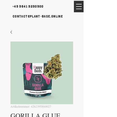
+49 9641 9290900
contact@plant-base.online
Artikelnummer: 4262395860027
GORILLA GLUE