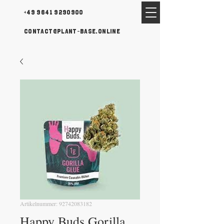
+49 9641 9290900
contact@plant-base.online
Artikelnummer: 92742083182
Happy Buds Gorilla