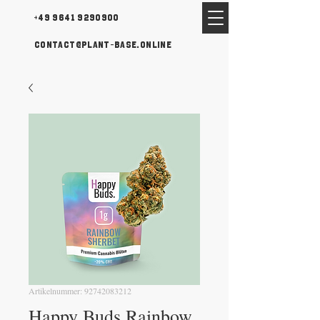
+49 9641 9290900
contact@plant-base.online
Artikelnummer: 92742083212
Happy Buds Rainbow