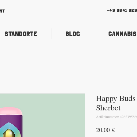
+49 9641 92
nt-
Standorte
Blog
Cannabis
Happy Buds
Sherbet
Artikelnummer: 426239586
Preis
20,00 €