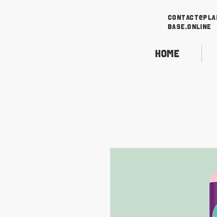
contact@pla
base.online
Home