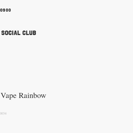
90900
 Social Club
 Vape Rainbow
0034