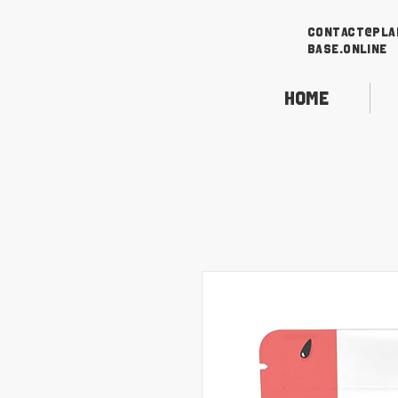
contact@pla
base.online
Home