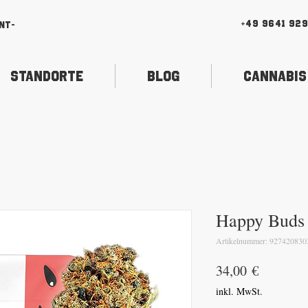
+49 9641 92
nt-
Standorte
Blog
Cannabis
Happy Buds
Artikelnummer: 927420830
Preis
34,00 €
inkl. MwSt.