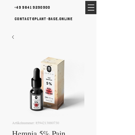
+49 9641 9290900
contact@plant-base.online
Artikelnummer: 8594213880730
Hemnia 5% Pain