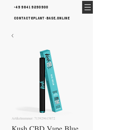
+49 9641 9290900
contact@plant-base.online
Artikelnummer: 713929615872
Kush CBD Vape Blue