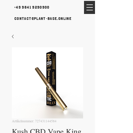
+49 9641 9290900
contact@plant-base.online
Artikelnummer: 727431144584
Kush CBD Vape King