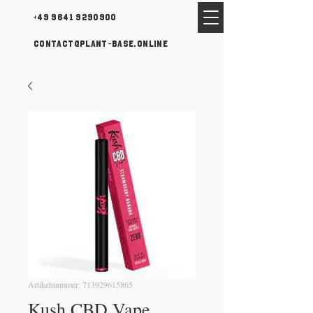
+49 9641 9290900
contact@plant-base.online
Artikelnummer: 713929615865
Kush CBD Vape