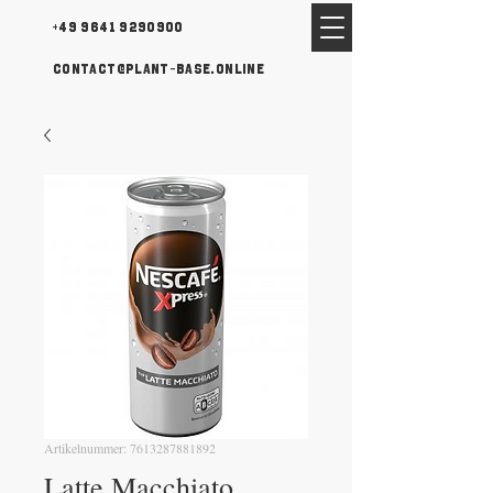
+49 9641 9290900
contact@plant-base.online
Artikelnummer: 7613287881892
Latte Macchiato