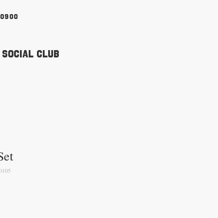
90900
 Social Club
Set
0105