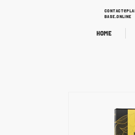
contact@pla
base.online
Home