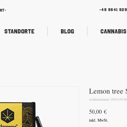
+49 9641 92
nt-
Standorte
Blog
Cannabis
Lemon tree 
Artikelnummer: 859419538
Preis
50,00 €
inkl. MwSt.