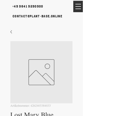
+49 9641 9290900
contact@plant-base.online
Artikelnummer: 4262403384033
Lost Mary Blue