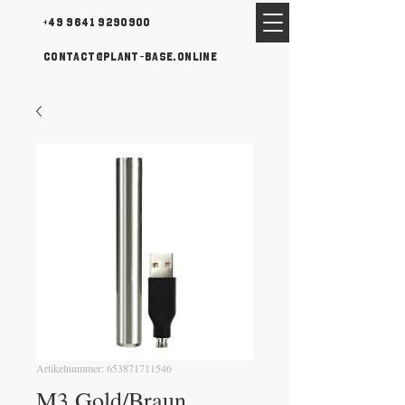
+49 9641 9290900
contact@plant-base.online
Artikelnummer: 653871711546
M3 Gold/Braun