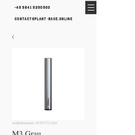
+49 9641 9290900
contact@plant-base.online
Artikelnummer: 653871711263
M3 Grau