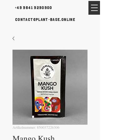
+49 9641 9290900
contact@plant-base.online
Artikelnummer: 850037226306
Mango Kush