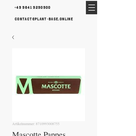
+49 9641 9290900
contact@plant-base.online
Artikelnummer: 8710993008755
Mascotte Pappes