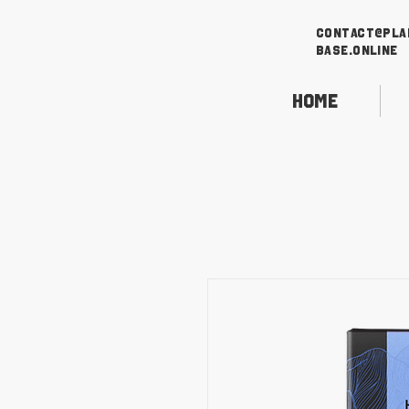
contact@pla
base.online
Home