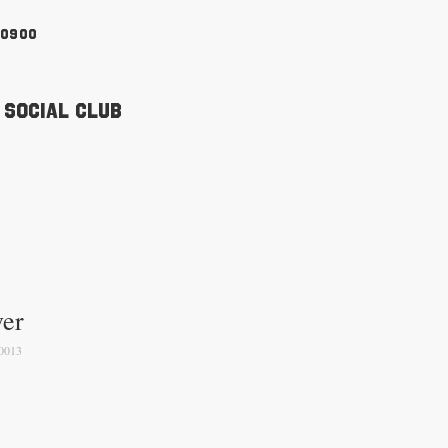
90900
 Social Club
ver
0013