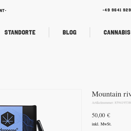
+49 9641 92
nt-
Standorte
Blog
Cannabis
Mountain ri
Artikelnummer: 859419538
Preis
50,00 €
inkl. MwSt.