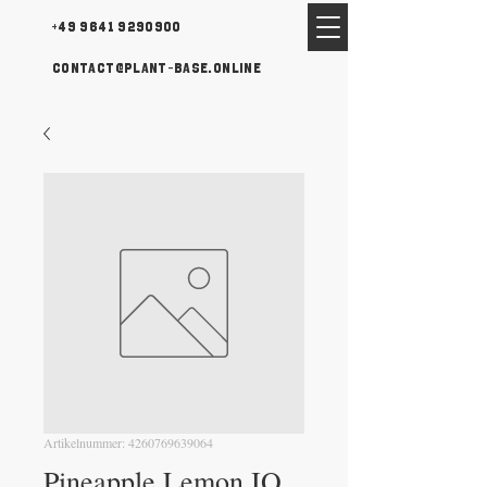
+49 9641 9290900
contact@plant-base.online
Artikelnummer: 4260769639064
Pineapple Lemon IQ