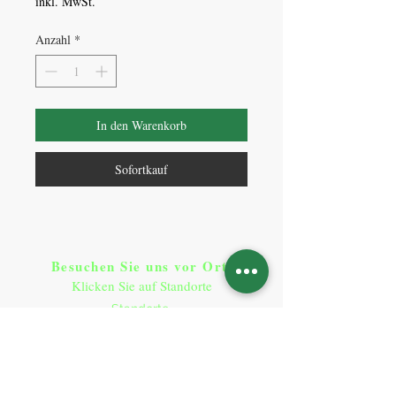
inkl. MwSt.
Anzahl
*
In den Warenkorb
Sofortkauf
Besuchen Sie uns vor Ort​
:
Klicken Sie auf Standorte
Standorte
So erreichen Sie uns
:
T:
+49 9641 9290900
contact@plant-base.online