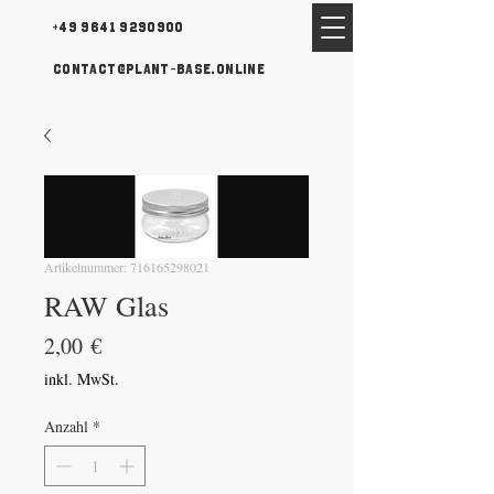
+49 9641 9290900
contact@plant-base.online
Artikelnummer: 716165298021
RAW Glas
Preis
2,00 €
inkl. MwSt.
Anzahl
*