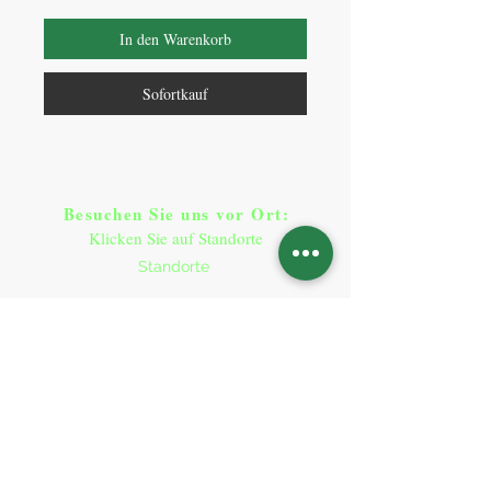
In den Warenkorb
Sofortkauf
Besuchen Sie uns vor Ort​
:
Klicken Sie auf Standorte
Standorte
So erreichen Sie uns
:
T:
+49 9641 9290900
contact@plant-base.online
Socialmedia
:
Impressum