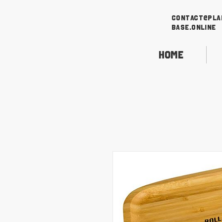
contact@pla
base.online
Home