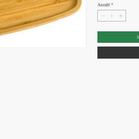
Anzahl
*
I
So erreichen Sie uns
:
T: +49 9641 9290900
contact@plant-base.online