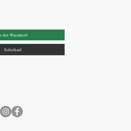
n den Warenkorb
Sofortkauf
Socialmedia
: