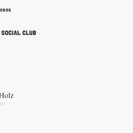
90900
 Social Club
 Holz
337