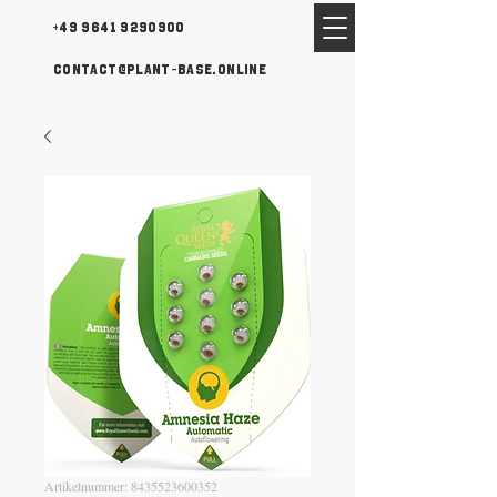
+49 9641 9290900
contact@plant-base.online
Artikelnummer: 8435523600352